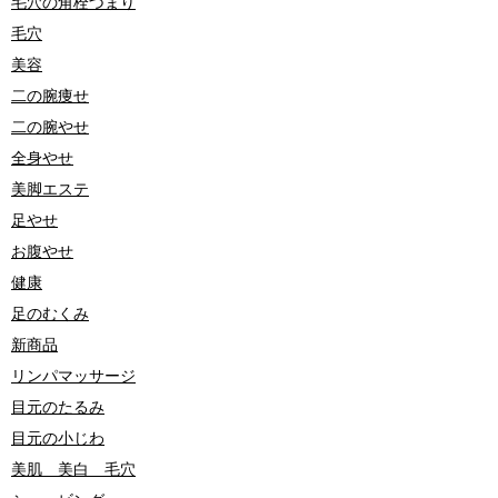
毛穴の角栓づまり
毛穴
美容
二の腕痩せ
二の腕やせ
全身やせ
美脚エステ
足やせ
お腹やせ
健康
足のむくみ
新商品
リンパマッサージ
目元のたるみ
目元の小じわ
美肌 美白 毛穴