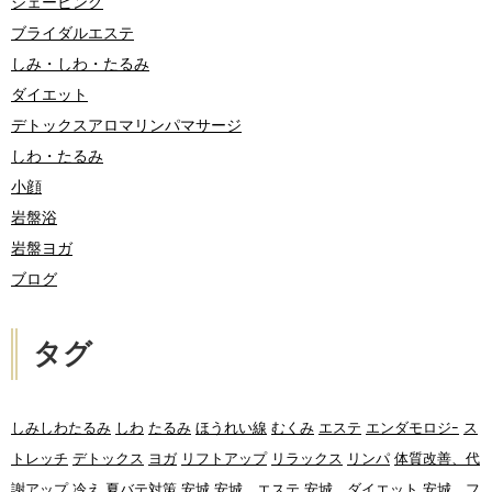
シェービング
ブライダルエステ
しみ・しわ・たるみ
ダイエット
デトックスアロマリンパマサージ
しわ・たるみ
小顔
岩盤浴
岩盤ヨガ
ブログ
タグ
しみしわたるみ
しわ
たるみ
ほうれい線
むくみ
エステ
エンダモロジｰ
ス
トレッチ
デトックス
ヨガ
リフトアップ
リラックス
リンパ
体質改善、代
謝アップ
冷え
夏バテ対策
安城
安城 エステ
安城 ダイエット
安城 フ