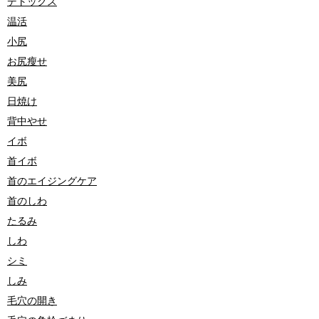
デトックス
温活
小尻
お尻瘦せ
美尻
日焼け
背中やせ
イボ
首イボ
首のエイジングケア
首のしわ
たるみ
しわ
シミ
しみ
毛穴の開き