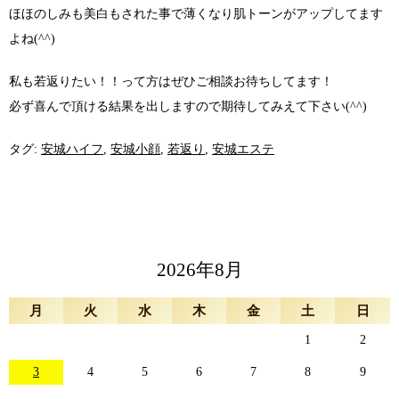
ほほのしみも美白もされた事で薄くなり肌トーンがアップしてます
よね(^^)
私も若返りたい！！って方はぜひご相談お待ちしてます！
必ず喜んで頂ける結果を出しますので期待してみえて下さい(^^)
タグ:
安城ハイフ
,
安城小顔
,
若返り
,
安城エステ
2026年8月
月
火
水
木
金
土
日
1
2
3
4
5
6
7
8
9