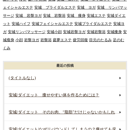
ェイシャルエステ
安城 ブライダルエステ
安城 ヨガ
安城 リンパマッ
サージ
安城 岩盤ヨガ
安城 岩盤浴
安城 痩身
安城エステ
安城ダイエ
ット
安城ハイフ
安城フェイシャルエステ
安城ブライダルエステ
安城ヨ
ガ
安城リンパマッサージ
安城小顔
安城岩盤ヨガ
安城岩盤浴
安城痩身
安
城瘦身
小顔
岩盤ヨガ
岩盤浴
庭夢エステ
疲労回復
目元のたるみ
足のむ
くみ
最近の投稿
(タイトルなし)
安城/ダイエット 痩せやすい体を作るためには？
安城/ダイエット そのお肉、“脂肪”だけじゃないかもしれません
安城|ダイエット|なぜリバウンドしてしまうの？痩せても戻る原因