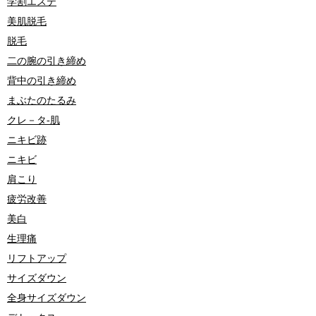
学割エステ
美肌脱毛
脱毛
二の腕の引き締め
背中の引き締め
まぶたのたるみ
クレ－タ-肌
ニキビ跡
ニキビ
肩こり
疲労改善
美白
生理痛
リフトアップ
サイズダウン
全身サイズダウン