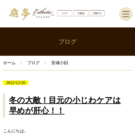
ホーム
ブログ
エステ
ホーム
ブログ
安城小顔
岩盤ヨガ・岩盤浴
2022/12/20
ブログ
冬の大敵！目元の小じわケアは
ご予約はこちら
早めが肝心！！
Instagram
こんにちは。