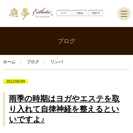
ホーム
ブログ
エステ
ホーム
ブログ
リンパ
岩盤ヨガ・岩盤浴
2022/06/09
ブログ
雨季の時期はヨガやエステを取
ご予約はこちら
り入れて自律神経を整えるとい
いですよ♪
Instagram