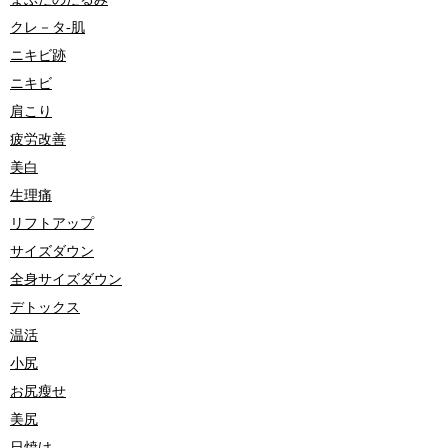
クレ－タ-肌
ニキビ跡
ニキビ
肩こり
疲労改善
美白
生理痛
リフトアップ
サイズダウン
全身サイズダウン
デトックス
温活
小尻
お尻瘦せ
美尻
日焼け