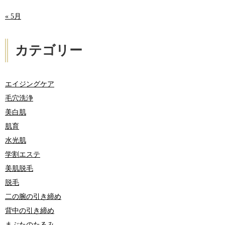
« 5月
カテゴリー
エイジングケア
毛穴洗浄
美白肌
肌育
水光肌
学割エステ
美肌脱毛
脱毛
二の腕の引き締め
背中の引き締め
まぶたのたるみ