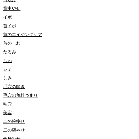
背中やせ
イボ
首イボ
首のエイジングケア
首のしわ
たるみ
しわ
シミ
しみ
毛穴の開き
毛穴の角栓づまり
毛穴
美容
二の腕痩せ
二の腕やせ
全身やせ