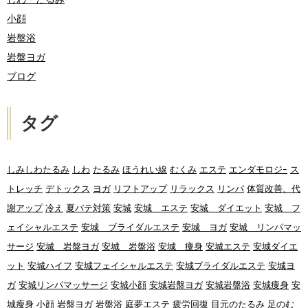
小顔
岩盤浴
岩盤ヨガ
ブログ
タグ
しみしわたるみ
しわ
たるみ
ほうれい線
むくみ
エステ
エンダモロジｰ
ス
トレッチ
デトックス
ヨガ
リフトアップ
リラックス
リンパ
体質改善、代
謝アップ
冷え
夏バテ対策
安城
安城 エステ
安城 ダイエット
安城 フ
ェイシャルエステ
安城 ブライダルエステ
安城 ヨガ
安城 リンパマッ
サージ
安城 岩盤ヨガ
安城 岩盤浴
安城 痩身
安城エステ
安城ダイエ
ット
安城ハイフ
安城フェイシャルエステ
安城ブライダルエステ
安城ヨ
ガ
安城リンパマッサージ
安城小顔
安城岩盤ヨガ
安城岩盤浴
安城痩身
安
城瘦身
小顔
岩盤ヨガ
岩盤浴
庭夢エステ
疲労回復
目元のたるみ
足のむ