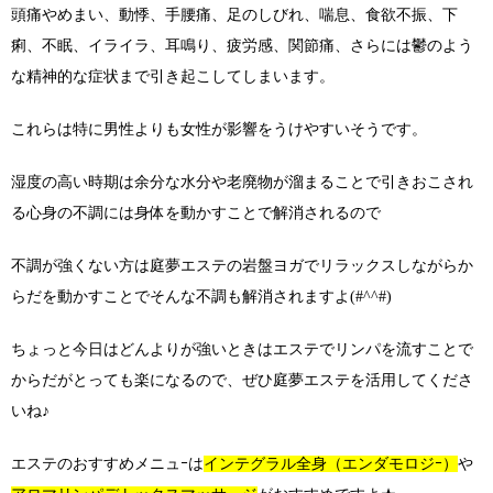
頭痛やめまい、動悸、手腰痛、足のしびれ、喘息、食欲不振、下
痢、不眠、イライラ、耳鳴り、疲労感、関節痛、さらには鬱のよう
な精神的な症状まで引き起こしてしまいます。
これらは特に男性よりも女性が影響をうけやすいそうです。
湿度の高い時期は余分な水分や老廃物が溜まることで引きおこされ
る心身の不調には身体を動かすことで解消されるので
不調が強くない方は庭夢エステの岩盤ヨガでリラックスしながらか
らだを動かすことでそんな不調も解消されますよ(#^^#)
ちょっと今日はどんよりが強いときはエステでリンパを流すことで
からだがとっても楽になるので、ぜひ庭夢エステを活用してくださ
いね♪
エステのおすすめメニュｰは
インテグラル全身（エンダモロジｰ）
や