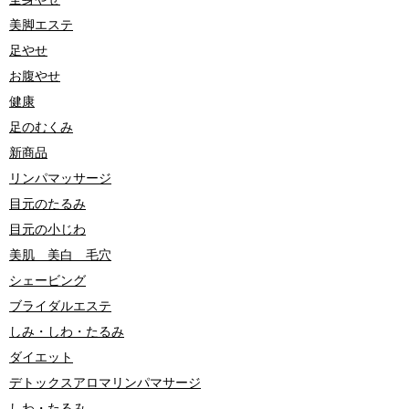
美脚エステ
足やせ
お腹やせ
健康
足のむくみ
新商品
リンパマッサージ
目元のたるみ
目元の小じわ
美肌 美白 毛穴
シェービング
ブライダルエステ
しみ・しわ・たるみ
ダイエット
デトックスアロマリンパマサージ
しわ・たるみ