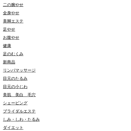
二の腕やせ
全身やせ
美脚エステ
足やせ
お腹やせ
健康
足のむくみ
新商品
リンパマッサージ
目元のたるみ
目元の小じわ
美肌 美白 毛穴
シェービング
ブライダルエステ
しみ・しわ・たるみ
ダイエット