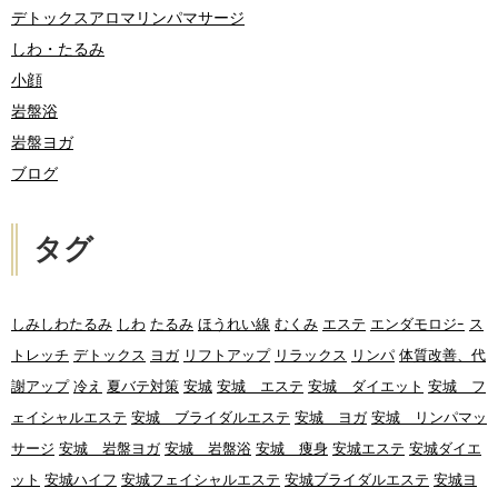
デトックスアロマリンパマサージ
しわ・たるみ
小顔
岩盤浴
岩盤ヨガ
ブログ
タグ
しみしわたるみ
しわ
たるみ
ほうれい線
むくみ
エステ
エンダモロジｰ
ス
トレッチ
デトックス
ヨガ
リフトアップ
リラックス
リンパ
体質改善、代
謝アップ
冷え
夏バテ対策
安城
安城 エステ
安城 ダイエット
安城 フ
ェイシャルエステ
安城 ブライダルエステ
安城 ヨガ
安城 リンパマッ
サージ
安城 岩盤ヨガ
安城 岩盤浴
安城 痩身
安城エステ
安城ダイエ
ット
安城ハイフ
安城フェイシャルエステ
安城ブライダルエステ
安城ヨ