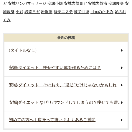
ガ
安城リンパマッサージ
安城小顔
安城岩盤ヨガ
安城岩盤浴
安城痩身
安
城瘦身
小顔
岩盤ヨガ
岩盤浴
庭夢エステ
疲労回復
目元のたるみ
足のむ
くみ
最近の投稿
(タイトルなし)
安城/ダイエット 痩せやすい体を作るためには？
安城/ダイエット そのお肉、“脂肪”だけじゃないかもしれません
安城|ダイエット|なぜリバウンドしてしまうの？痩せても戻る原因
初めての方へ｜痩身って痛い？よくあるご質問