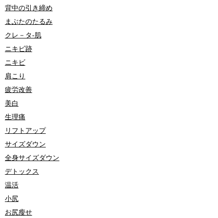
背中の引き締め
まぶたのたるみ
クレ－タ-肌
ニキビ跡
ニキビ
肩こり
疲労改善
美白
生理痛
リフトアップ
サイズダウン
全身サイズダウン
デトックス
温活
小尻
お尻瘦せ