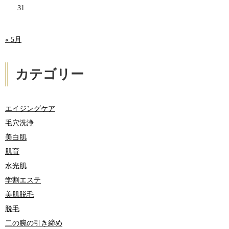
31
« 5月
カテゴリー
エイジングケア
毛穴洗浄
美白肌
肌育
水光肌
学割エステ
美肌脱毛
脱毛
二の腕の引き締め