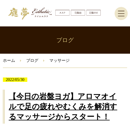
ホーム
ブログ
エステ
ホーム
ブログ
マッサージ
岩盤ヨガ・岩盤浴
2022/05/30
ブログ
【今日の岩盤ヨガ】アロマオイ
ご予約はこちら
ルで足の疲れやむくみを解消す
るマッサージからスタート！
Instagram