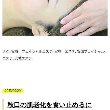
タグ:
安城 フェイシャルエステ
,
安城 エステ
,
安城フェイシャル
エステ
,
安城エステ
2023/09/29
秋口の肌老化を食い止めるに