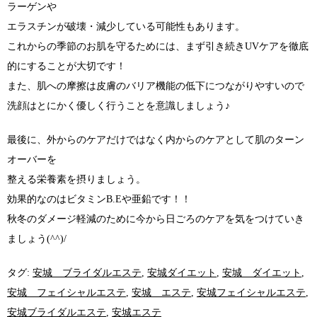
ラーゲンや
エラスチンが破壊・減少している可能性もあります。
これからの季節のお肌を守るためには、まず引き続きUVケアを徹底
的にすることが大切です！
また、肌への摩擦は皮膚のバリア機能の低下につながりやすいので
洗顔はとにかく優しく行うことを意識しましょう♪
最後に、外からのケアだけではなく内からのケアとして肌のターン
オーバーを
整える栄養素を摂りましょう。
効果的なのはビタミンB.Eや亜鉛です！！
秋冬のダメージ軽減のために今から日ごろのケアを気をつけていき
ましょう(^^)/
タグ:
安城 ブライダルエステ
,
安城ダイエット
,
安城 ダイエット
,
安城 フェイシャルエステ
,
安城 エステ
,
安城フェイシャルエステ
,
安城ブライダルエステ
,
安城エステ