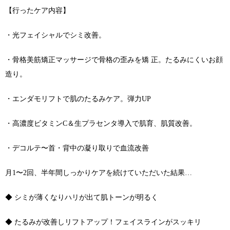
【行ったケア内容】
・光フェイシャルでシミ改善。
・骨格美筋矯正マッサージで骨格の歪みを矯 正。たるみにくいお顔
造り。
・エンダモリフトで肌のたるみケア。弾力UP
・高濃度ビタミンC＆生プラセンタ導入で肌育、肌質改善。
・デコルテ〜首・背中の凝り取りで血流改善
月1〜2回、半年間しっかりケアを続けていただいた結果…
◆ シミが薄くなりハリが出て肌トーンが明るく
◆ たるみが改善しリフトアップ！フェイスラインがスッキリ