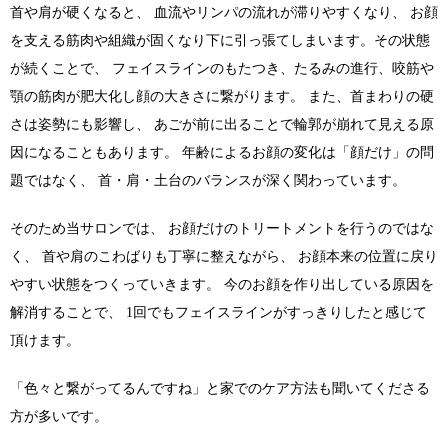
首や肩が硬くなると、 血流やリンパの流れが滞りやすくなり、 お顔
を支える筋肉や組織が固くなり下に引っ張てしまいます。その状態
が続くことで、 フェイスラインのもたつき、たるみの進行、咬筋や
顎の筋肉が肥大化し顔の大きさに繋がります。 また、首まわりの硬
さは姿勢にも影響し、 あごが前に出ることで輪郭が崩れて見える原
因になることもあります。 年齢によるお顔の変化は「顔だけ」の問
題ではなく、 首・肩・土台のバランスが深く関わっています。
そのため当サロンでは、 お顔だけのトリートメントを行うのではな
く、 首や肩のこわばりも丁寧に整えながら、 お顔本来の位置に戻り
やすい状態をつくっていきます。 今のお顔を作り出している原因を
解消することで、 1回でもフェイスラインがすっきりしたと感じて
頂けます。
「色々と繋がってるんですね」と家でのケア方法も聞いてくださる
方が多いです。