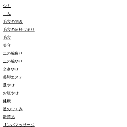
シミ
しみ
毛穴の開き
毛穴の角栓づまり
毛穴
美容
二の腕痩せ
二の腕やせ
全身やせ
美脚エステ
足やせ
お腹やせ
健康
足のむくみ
新商品
リンパマッサージ