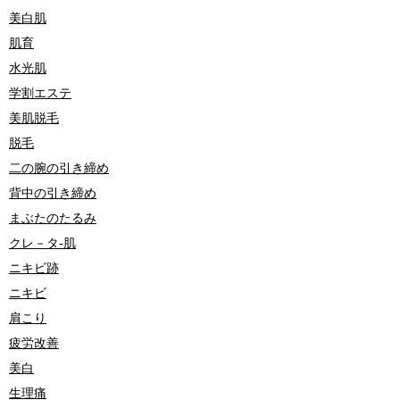
美白肌
肌育
水光肌
学割エステ
美肌脱毛
脱毛
二の腕の引き締め
背中の引き締め
まぶたのたるみ
クレ－タ-肌
ニキビ跡
ニキビ
肩こり
疲労改善
美白
生理痛