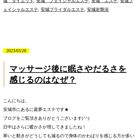
城 ダイエット
,
安城 フェイシャルエステ
,
安城 エステ
,
安城フ
ェイシャルエステ
,
安城ブライダルエステ
,
安城岩盤浴
2023/03/20
マッサージ後に眠さやだるさを
感じるのはなぜ？
こんにちは。
安城市にあるに庭夢エステです★
ブログをご覧頂きありがとうございます(^^)
日中はさらに暖かさが増してきましたね！
寒いと動きがどうしても減るので身体のかわばりを感じる方が多い