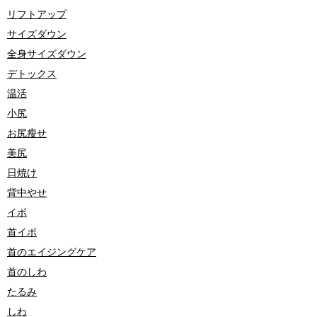
リフトアップ
サイズダウン
全身サイズダウン
デトックス
温活
小尻
お尻瘦せ
美尻
日焼け
背中やせ
イボ
首イボ
首のエイジングケア
首のしわ
たるみ
しわ