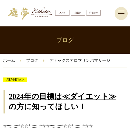
ホーム
ブログ
エステ
ホーム
ブログ
デトックスアロマリンパマサージ
岩盤ヨガ・岩盤浴
2024/01/08
ブログ
2024年の目標は≪ダイエット≫
ご予約はこちら
の方に知ってほしい！
Instagram
☆*:;;;;;;:*☆☆*:;;;;;;:*☆☆*:;;;;;;:*☆☆*:;;;;;;:*☆☆