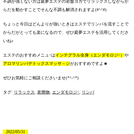
不調が強くない方は庭夢エステの岩盤ヨガでリラックスしながらか
らだを動かすことでそんな不調も解消されますよ(#^^#)
ちょっと今日はどんよりが強いときはエステでリンパを流すことで
からだがとっても楽になるので、ぜひ庭夢エステを活用してくださ
いね♪
エステのおすすめメニュｰは
インテグラル全身（エンダモロジｰ）
や
アロマリンパデトックスマッサ－ジ
がおすすめですよ★
ぜひお気軽にご相談くださいませ(*^-^*)
タグ:
リラックス
,
老廃物
,
エンダモロジｰ
,
リンパ
2022/05/31