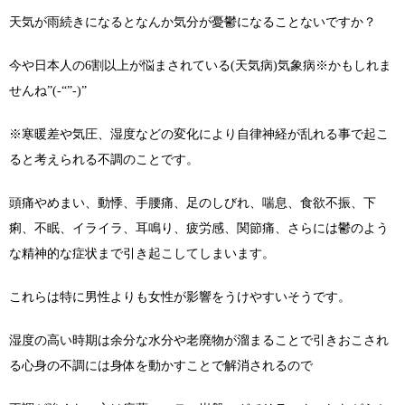
天気が雨続きになるとなんか気分が憂鬱になることないですか？
今や日本人の6割以上が悩まされている(天気病)気象病※かもしれま
せんね”(-“”-)”
※寒暖差や気圧、湿度などの変化により自律神経が乱れる事で起こ
ると考えられる不調のことです。
頭痛やめまい、動悸、手腰痛、足のしびれ、喘息、食欲不振、下
痢、不眠、イライラ、耳鳴り、疲労感、関節痛、さらには鬱のよう
な精神的な症状まで引き起こしてしまいます。
これらは特に男性よりも女性が影響をうけやすいそうです。
湿度の高い時期は余分な水分や老廃物が溜まることで引きおこされ
る心身の不調には身体を動かすことで解消されるので