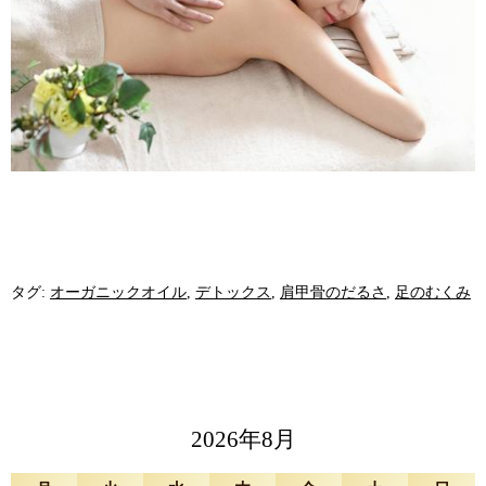
タグ:
オーガニックオイル
,
デトックス
,
肩甲骨のだるさ
,
足のむくみ
2026年8月