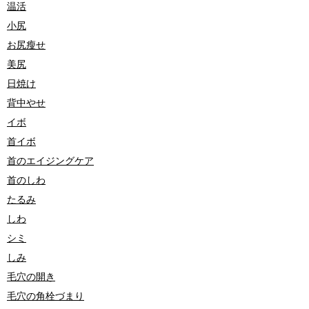
温活
小尻
お尻瘦せ
美尻
日焼け
背中やせ
イボ
首イボ
首のエイジングケア
首のしわ
たるみ
しわ
シミ
しみ
毛穴の開き
毛穴の角栓づまり