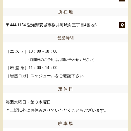
所 在 地
〒444-1154 愛知県安城市桜井町城向三丁目4番地6
営業時間
［エ ス テ］10：00～18：00
（時間外のご予約はお問い合わせください）
［岩 盤 浴］11：00～14：00
［岩盤ヨガ］スケジュールをご確認下さい
定 休 日
毎週水曜日・第３木曜日
＊上記以外にお休みさせていただくこともございます。
駐 車 場