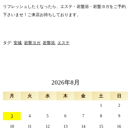
リフレッシュしたくなったら、エステ・岩盤浴・岩盤ヨガをご予約
下さいませ！ご来店お待ちしております。
タグ:
安城
,
岩盤ヨガ
,
岩盤浴
,
エステ
2026年8月
月
火
水
木
金
土
日
1
2
3
4
5
6
7
8
9
10
11
12
13
14
15
16