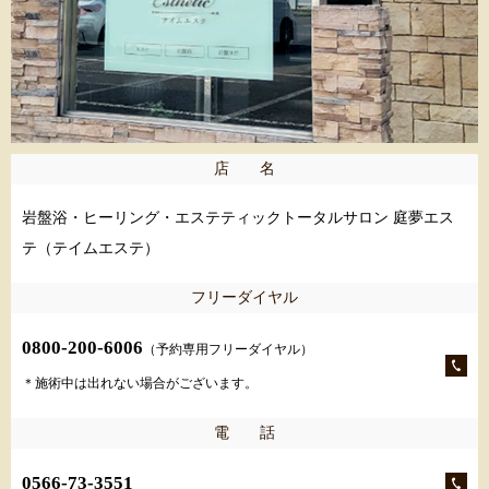
店 名
岩盤浴・ヒーリング・エステティックトータルサロン 庭夢エス
テ（テイムエステ）
フリーダイヤル
0800-200-6006
（予約専用フリーダイヤル）
＊施術中は出れない場合がございます。
電 話
0566-73-3551