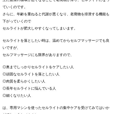
ていくのです。
さらに、年齢を重ねると代謝が悪くなり、老廃物を排泄する機能も
下がっていくので
セルライトが肥大しやすくなってしまいます。
セルライトを落としたい時は、温めてからセルフマッサージでも良
いですが、
セルフマッサージにも限界がありますので、
◎奥までしっかりセルライトをケアしたい人
◎頑固なセルライトを落としたい人
◎肉質を柔らかくしたい人
◎長年セルライトに悩んでいる人
◎細くなりたい人
は、専用マシンを使ったセルライトの集中ケアを受けてみてはいか