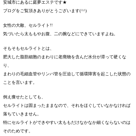
安城市にあるに庭夢エステです★
ブログをご覧頂きありがとうございます(^^)
女性の大敵、セルライト!!
気づいたら太ももやお腹、二の腕などにできていますよね。
そもそもセルライトとは、
肥大した脂肪細胞のまわりに老廃物を含んだ水分が滞って硬くな
り、
まわりの毛細血管やリンパ管を圧迫して循環障害を起こした状態の
ことを言います。
例え痩せたとしても、
セルライトは固まったままなので、それをほぐしていなかなければ
落ちていきません。
特にセルライトができやすい太ももだけなかなか細くならないのは
そのためです。