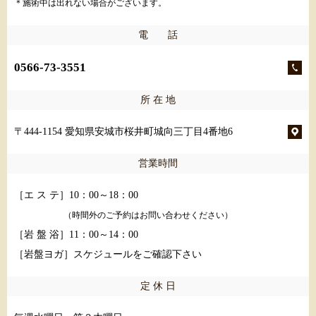
＊施術中は出れない場合がございます。
電 話
0566-73-3551
所 在 地
〒444-1154 愛知県安城市桜井町城向三丁目4番地6
営業時間
［エ ス テ］10：00～18：00
（時間外のご予約はお問い合わせください）
［岩 盤 浴］11：00～14：00
［岩盤ヨガ］スケジュールをご確認下さい
定 休 日