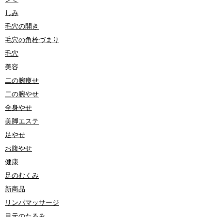
しみ
毛穴の開き
毛穴の角栓づまり
毛穴
美容
二の腕痩せ
二の腕やせ
全身やせ
美脚エステ
足やせ
お腹やせ
健康
足のむくみ
新商品
リンパマッサージ
目元のたるみ