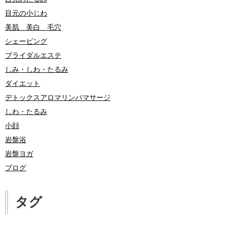
目元の小じわ
美肌 美白 毛穴
シェービング
ブライダルエステ
しみ・しわ・たるみ
ダイエット
デトックスアロマリンパマサージ
しわ・たるみ
小顔
岩盤浴
岩盤ヨガ
ブログ
タグ