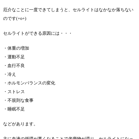
厄介なことに一度できてしまうと、セルライトはなかなか落ちない
のです(+o+)
セルライトができる原因には・・・
・体重の増加
・運動不足
・血行不良
・冷え
・ホルモンバランスの変化
・ストレス
・不規則な食事
・睡眠不足
などがあります。
主に血液の循環が悪くなることで老廃物が滞り、セルライトになっ