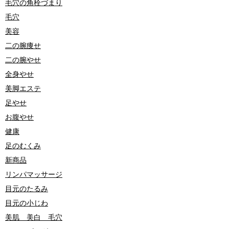
毛穴の角栓づまり
毛穴
美容
二の腕痩せ
二の腕やせ
全身やせ
美脚エステ
足やせ
お腹やせ
健康
足のむくみ
新商品
リンパマッサージ
目元のたるみ
目元の小じわ
美肌 美白 毛穴