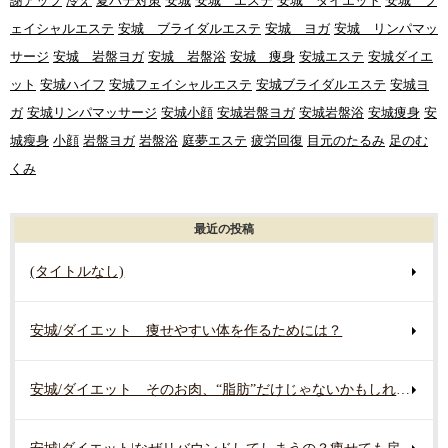
謝アップ
冷え
夏バテ対策
安城
安城 エステ
安城 ダイエット
安城 フ
ェイシャルエステ
安城 ブライダルエステ
安城 ヨガ
安城 リンパマッ
サージ
安城 岩盤ヨガ
安城 岩盤浴
安城 痩身
安城エステ
安城ダイエ
ット
安城ハイフ
安城フェイシャルエステ
安城ブライダルエステ
安城ヨ
ガ
安城リンパマッサージ
安城小顔
安城岩盤ヨガ
安城岩盤浴
安城痩身
安
城瘦身
小顔
岩盤ヨガ
岩盤浴
庭夢エステ
疲労回復
目元のたるみ
足のむ
くみ
最近の投稿
(タイトルなし)
安城/ダイエット 痩せやすい体を作るためには？
安城/ダイエット そのお肉、“脂肪”だけじゃないかもしれません