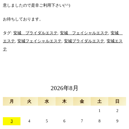
意しましたので是非ご利用下さい(^^)
お待ちしております。
タグ:
安城 ブライダルエステ
,
安城 フェイシャルエステ
,
安城
エステ
,
安城フェイシャルエステ
,
安城ブライダルエステ
,
安城エス
テ
2026年8月
月
火
水
木
金
土
日
1
2
3
4
5
6
7
8
9