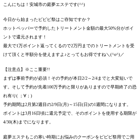
こんにちは！安城市の庭夢エステです(^^)
今日から始まったビビビ祭はご存知ですか？
ホットペッパーで予約したトリートメント金額の最大50%分がポイ
ントで還元されます！
最大で1万ポイント返ってくるので2万円までのトリートメントを受
けて頂くと半額分を使えますよ♪とってもお得ですね＼(^o^)／
【注意点】※ここ重要!!
まずは事前予約が必須！その予約が本日2/2～2/4までと大変短いで
す。そして予約が先着100万予約と限りがありますので早期終了の恐
れ有り( ；∀；)
予約期間は2月第2週目の2/9日(月)～15日(日)の1週間になります。
ポイントは3月16日頃に還元予定で、そのポイントを使用する期限が
4/30(木)までになります。
庭夢エステもこの寒い時期にお悩みのクーポンをビビビ祭用でご用