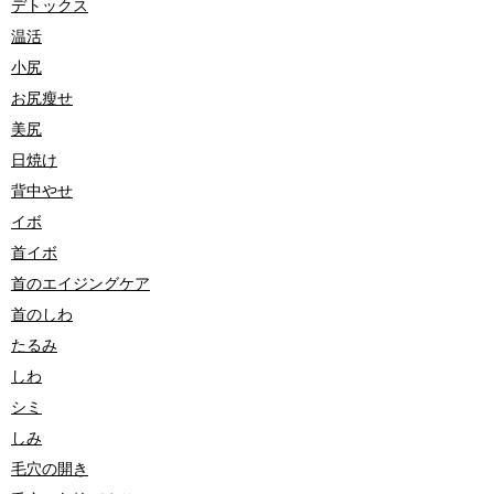
デトックス
温活
小尻
お尻瘦せ
美尻
日焼け
背中やせ
イボ
首イボ
首のエイジングケア
首のしわ
たるみ
しわ
シミ
しみ
毛穴の開き