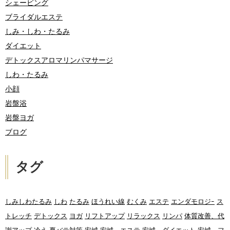
シェービング
ブライダルエステ
しみ・しわ・たるみ
ダイエット
デトックスアロマリンパマサージ
しわ・たるみ
小顔
岩盤浴
岩盤ヨガ
ブログ
タグ
しみしわたるみ
しわ
たるみ
ほうれい線
むくみ
エステ
エンダモロジｰ
ス
トレッチ
デトックス
ヨガ
リフトアップ
リラックス
リンパ
体質改善、代