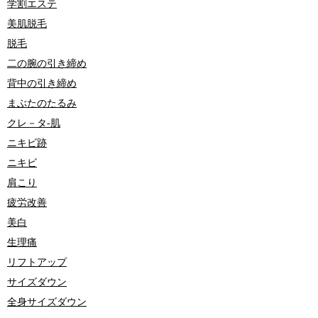
学割エステ
美肌脱毛
脱毛
二の腕の引き締め
背中の引き締め
まぶたのたるみ
クレ－タ-肌
ニキビ跡
ニキビ
肩こり
疲労改善
美白
生理痛
リフトアップ
サイズダウン
全身サイズダウン